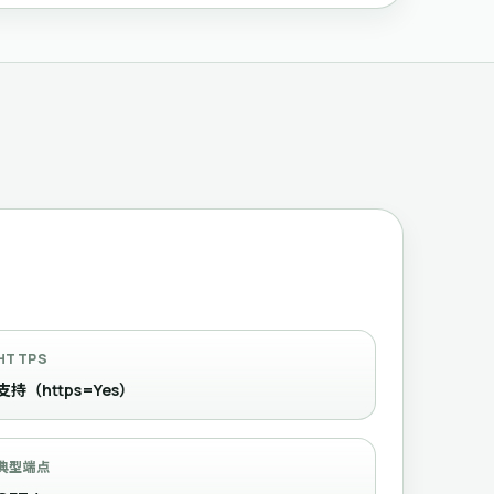
HTTPS
支持（https=Yes）
典型端点