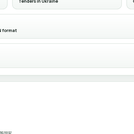
Tenders in Ukraine
N format
牙等国家