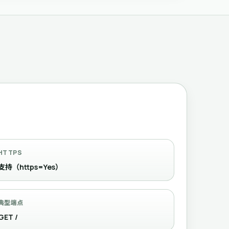
HTTPS
支持（https=Yes）
典型端点
GET /