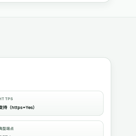
HTTPS
支持（https=Yes）
典型端点