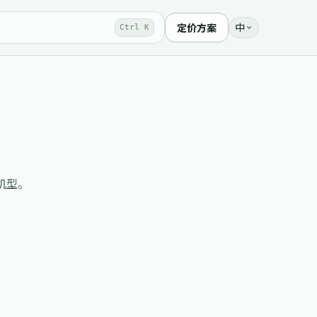
中
定价方案
Ctrl K
 查机型。