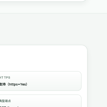
HTTPS
支持（https=Yes）
典型端点