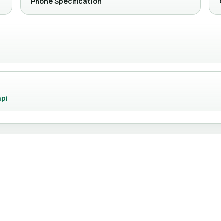
Phone Specification
api