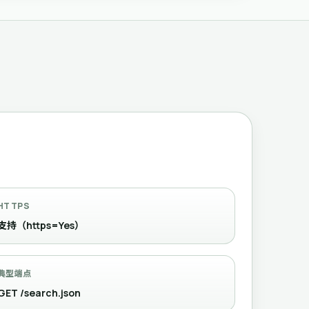
HTTPS
支持（https=Yes）
典型端点
GET /search.json