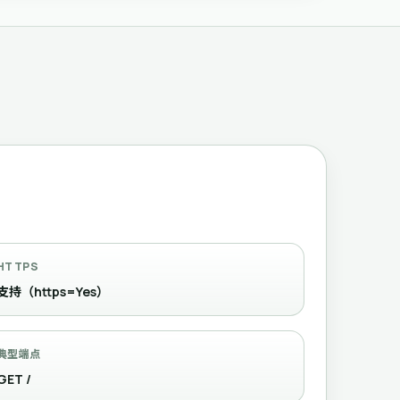
HTTPS
支持（https=Yes）
典型端点
GET /