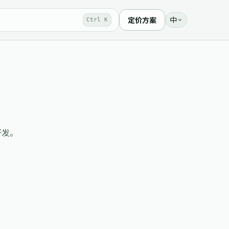
中
定价方案
Ctrl K
用开发。