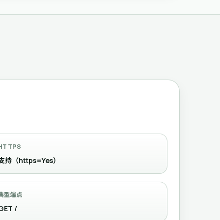
HTTPS
支持（https=Yes）
典型端点
GET /