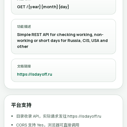
GET /{year}{month}{day}
功能描述
Simple REST API for checking working, non-
working or short days for Russia, CIS, USA and
other
文档链接
https://isdayoff.ru
平台支持
目录收录 API，实际请求发往 https://isdayoff.ru
CORS 支持 Yes，浏览器可直接调用