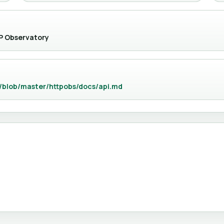
TP Observatory
y/blob/master/httpobs/docs/api.md