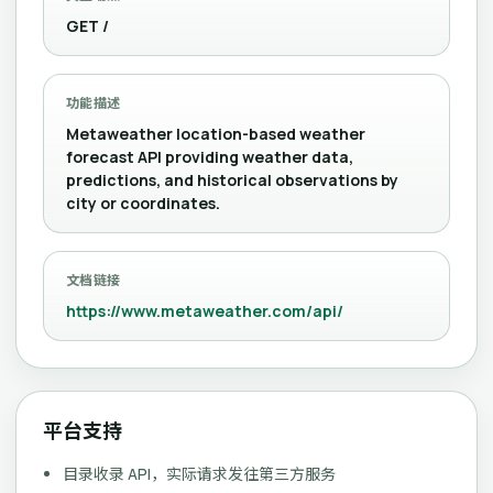
GET /
功能描述
Metaweather location-based weather
forecast API providing weather data,
predictions, and historical observations by
city or coordinates.
文档链接
https://www.metaweather.com/api/
平台支持
目录收录 API，实际请求发往第三方服务