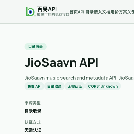
百易API
首页
API 目录
接入文档
定价方案
关
收录可用的免费接口
目录收录
JioSaavn API
JioSaavn music search and metadata AP
免费 API
目录收录
无需认证
CORS: Unknown
来源类型
目录收录
认证方式
无需认证