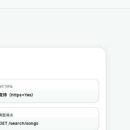
HTTPS
支持（https=Yes）
典型端点
GET /search/songs