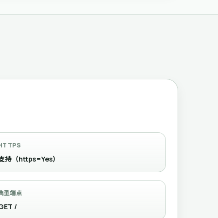
HTTPS
支持（https=Yes）
典型端点
GET /