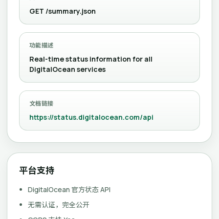
GET /summary.json
功能描述
Real-time status information for all
DigitalOcean services
文档链接
https://status.digitalocean.com/api
平台支持
DigitalOcean 官方状态 API
无需认证，完全公开