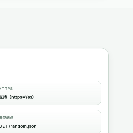
HTTPS
支持（https=Yes）
典型端点
GET /random.json