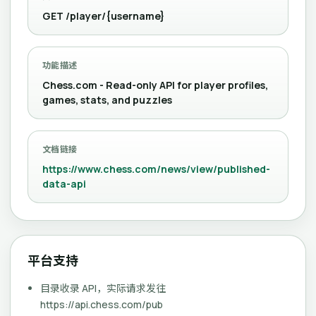
GET /player/{username}
功能描述
Chess.com - Read-only API for player profiles,
games, stats, and puzzles
文档链接
https://www.chess.com/news/view/published-
data-api
平台支持
目录收录 API，实际请求发往
https://api.chess.com/pub