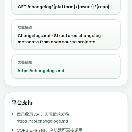
GET /changelog/{platform}/{owner}/{repo}
功能描述
Changelogs.md - Structured changelog
metadata from open source projects
文档链接
https://changelogs.md
平台支持
目录收录 API，实际请求发往
https://api.changelogs.md
CORS 支持 Yes，浏览器可直接调用