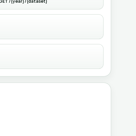
GET /{year}/{dataset}