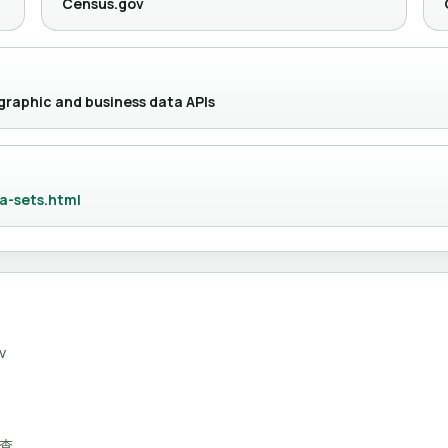
Census.gov
graphic and business data APIs
a-sets.html
v
查