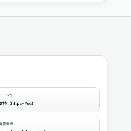
HTTPS
支持（https=Yes）
典型端点