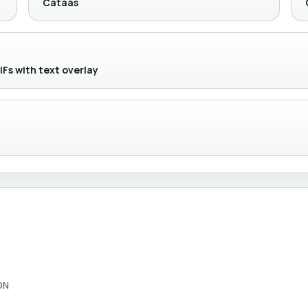
Cataas
IFs with text overlay
ON