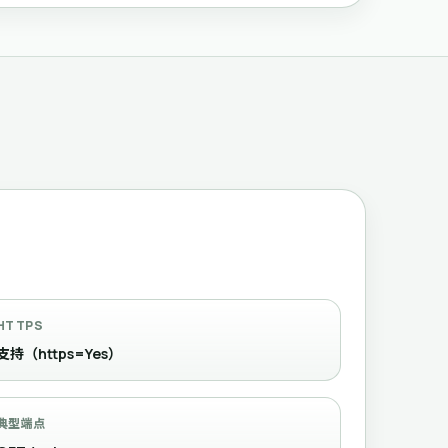
HTTPS
支持（https=Yes）
典型端点