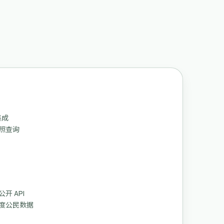
集成
证照查询
开 API
度公民数据