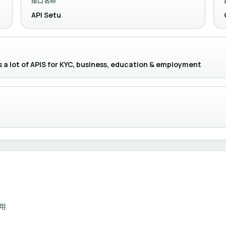
接口名称
API Setu
a lot of APIS for KYC, business, education & employment
调用