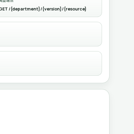
典型端点
GET /{department}/{version}/{resource}