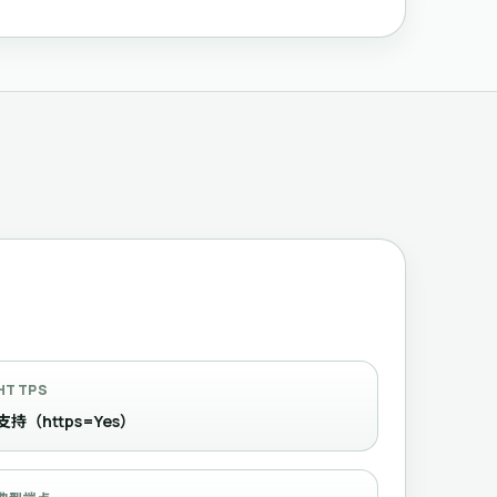
HTTPS
支持（https=Yes）